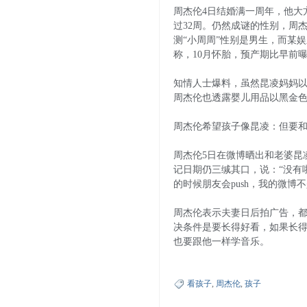
周杰伦4日结婚满一周年，他大
过32周。仍然成谜的性别，周
测“小周周”性别是男生，而某
称，10月怀胎，预产期比早前曝
知情人士爆料，虽然昆凌妈妈以
周杰伦也透露婴儿用品以黑金色
周杰伦希望孩子像昆凌：但要
周杰伦5日在微博晒出和老婆昆
记日期仍三缄其口，说：“没有
的时候朋友会push，我的微博
周杰伦表示夫妻日后拍广告，都
决条件是要长得好看，如果长得
也要跟他一样学音乐。
看孩子
,
周杰伦
,
孩子