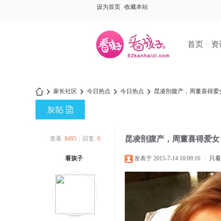
设为首页
收藏本站
首页
资
家长社区
今日热点
今日热点
昆凌剖腹产，周董喜得爱
»
›
›
›
昆凌剖腹产，周董喜得爱女
查看:
8495
|
回复:
0
看孩子
发表于 2015-7-14 10:09:16
|
只看