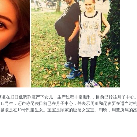
昆凌在12日低调剖腹产下女儿，生产过程非常顺利，目前已转往月子中心
12号生，还声称昆凌目前已在月子中心，并表示周董和昆凌要在适当时
昆凌是在10号剖腹生女。宝宝是顾家的巨蟹女宝宝。稍晚，周董所属的