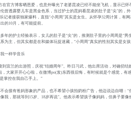
方在官方博客晒恩爱，也意外曝光了老婆昆凌已经不能坐飞机，显示已怀
杰伦曾透露婴儿车是黑金色系，当过护士的昆妈看昆凌的肚子是“尖”的，
娱乐记者接获独家爆料，直指“小周周”其实是女生。从怀孕32周计算，有网
出的10月，有可能提前。
多年的护士经验表示，女儿的肚子是“尖”的，推测肚子里的小周周是“男生
系为主，但其实都是在和媒体玩捉迷藏，“小周周”真实的性别其实是女孩
和我一样学音乐
凌到宜兰的出游照，庆祝“结婚周年”。昨日习武，他出席活动，对确切结
啦，大家开开心心啦，在微博po(发)东西很后悔，有时候就是个感觉，有
不是掌控在我自己手上。”
不会接有爸妈形象的产品，也不希望小孩拍奶粉广告，他边说边自嘲：“
像我，那就等到15岁、18岁再说”。他表示希望孩子像妈妈，但鼻子要像