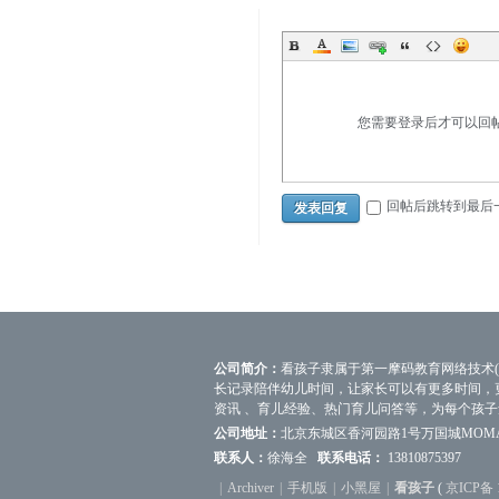
您需要登录后才可以回
回帖后跳转到最后
发表回复
公司简介：
看孩子隶属于第一摩码教育网络技术(
长记录陪伴幼儿时间，让家长可以有更多时间，
资讯 、育儿经验、热门育儿问答等，为每个孩
公司地址：
北京东城区香河园路1号万国城MOM
联系人：
徐海全
联系电话：
13810875397
|
Archiver
|
手机版
|
小黑屋
|
看孩子
(
京ICP备 