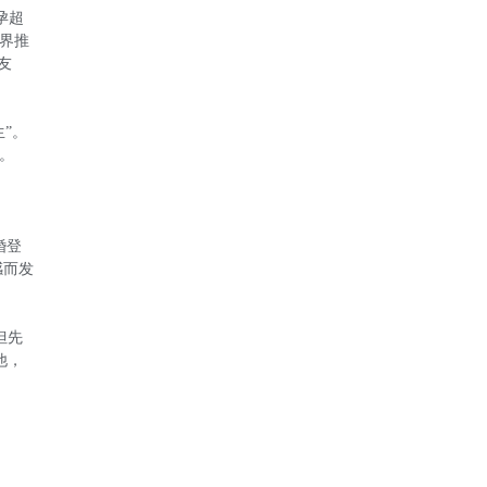
孕超
外界推
友
”。
。
婚登
感而发
但先
他，