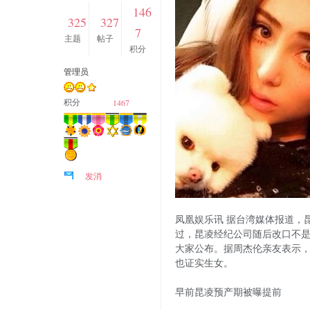
146
325
327
7
主题
帖子
积分
管理员
1467
积分
发消
息
凤凰娱乐讯 据台湾媒体报道，
过，昆凌经纪公司随后改口不是
大家公布。据周杰伦亲友表示，
也证实生女。
早前昆凌预产期被曝提前