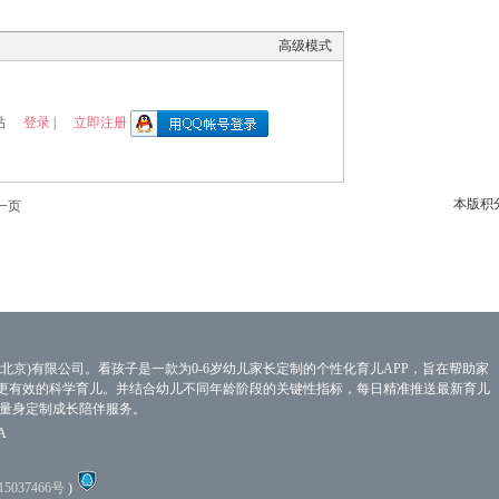
高级模式
登录
立即注册
帖
|
本版积
一页
北京)有限公司。看孩子是一款为0-6岁幼儿家长定制的个性化育儿APP，旨在帮助家
更有效的科学育儿。并结合幼儿不同年龄阶段的关键性指标，每日精准推送最新育儿
子量身定制成长陪伴服务。
A
15037466号
)