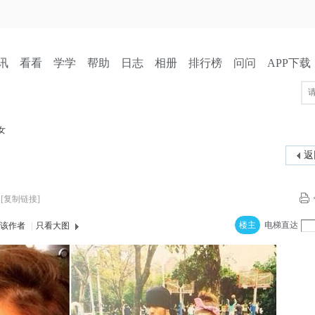
讯
看看
学学
帮助
日志
相册
排行榜
问问
APP下载
女
返
[复制链接]
楼主
电梯直达
该作者
|
只看大图