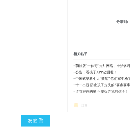
分享到:
相关帖子
•
萌娃版“一休哥”走红网络，专治各
•
公告：看孩子APP公测啦！
•
中国式早教七大“败笔” 你们家中枪
•
十一出游 防止孩子走失的6要点要
•
请管好你的嘴 不要捉弄我的孩子！
回复