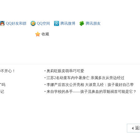
QQ好友和群
QQ空间
腾讯微博
腾讯朋友
收藏
种不开心！
•
奥莉眨眼卖萌乖巧可爱
•
江苏2名幼童车内中暑身亡 亲属多次从旁边经过
了吗
•
李娜产后首次公开亮相 大谈育儿经：孩子最好自己带
牢记
•
来自学校的杀手——孩子流鼻血的罪魁祸首可能是它？
返