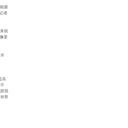
可能最
记者
后来就
像姜
语水
提高
面不
事跟我
很有帮