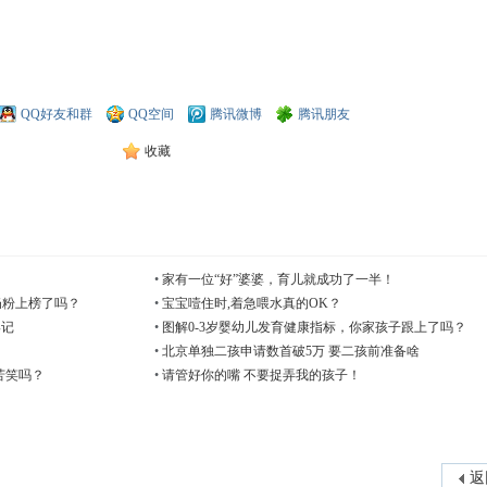
QQ好友和群
QQ空间
腾讯微博
腾讯朋友
收藏
•
家有一位“好”婆婆，育儿就成功了一半！
奶粉上榜了吗？
•
宝宝噎住时,着急喂水真的OK？
牢记
•
图解0-3岁婴幼儿发育健康指标，你家孩子跟上了吗？
•
北京单独二孩申请数首破5万 要二孩前准备啥
苦笑吗？
•
请管好你的嘴 不要捉弄我的孩子！
返