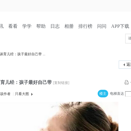
讯
看看
学学
帮助
日志
相册
排行榜
问问
APP下载
育儿经：孩子最好自己带 ...
返
谈育儿经：孩子最好自己带
[复制链接]
楼主
电梯直达
该作者
|
只看大图