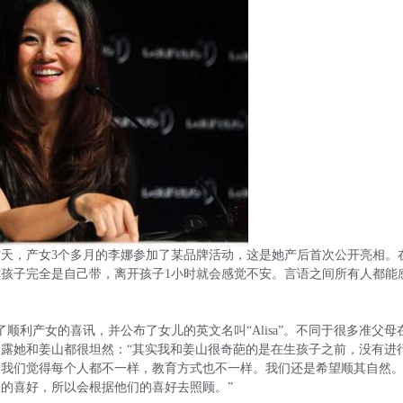
天，产女3个多月的李娜参加了某品牌活动，这是她产后首次公开亮相。
孩子完全是自己带，离开孩子1小时就会感觉不安。言语之间所有人都能
顺利产女的喜讯，并公布了女儿的英文名叫“Alisa”。不同于很多准父母
露她和姜山都很坦然：“其实我和姜山很奇葩的是在生孩子之前，没有进
为我们觉得每个人都不一样，教育方式也不一样。我们还是希望顺其自然
的喜好，所以会根据他们的喜好去照顾。”