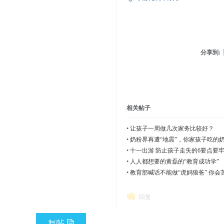
分享到:
相关帖子
•
让孩子一周做几次家务比较好？
•
奶粉界再遭“地震”，你家孩子吃的
•
十一出游 防止孩子走失的6要点要
•
人人都想要的黄磊的“教育成功学”
•
教育部喊话不能做“虎妈狼爸” 你会
回复