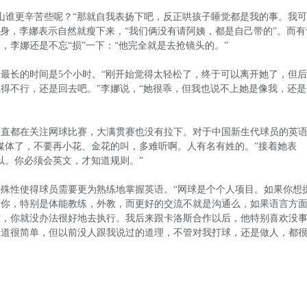
山谁更辛苦些呢？“那就自我表扬下吧，反正哄孩子睡觉都是我的事。我
瘦身，李娜表示自然就瘦下来，“我们俩没有请阿姨，都是自己带的”。而有
，李娜还是不忘“损”一下：“他完全就是去抢镜头的。”
最长的时间是5个小时。“刚开始觉得太轻松了，终于可以离开她了，但
得不行，还是回去吧。”李娜说，“她很乖，但我也说不上她是像我，还是
一直都在关注网球比赛，大满贯赛也没有拉下。对于中国新生代球员的英
媒体了，不要再小花、金花的叫，多难听啊。人有名有姓的。”接着她表
以。你必须会英文，才知道规则。”
殊性使得球员需要更为熟练地掌握英语。“网球是个个人项目。如果你想
助你，特别是体能教练，外教，而更好的交流不就是沟通么，如果语言方
术，你就没办法很好地去执行。我后来跟卡洛斯合作以后，他特别喜欢没
知道很简单，但以前没人跟我说过的道理，不管对我打球，还是做人，都