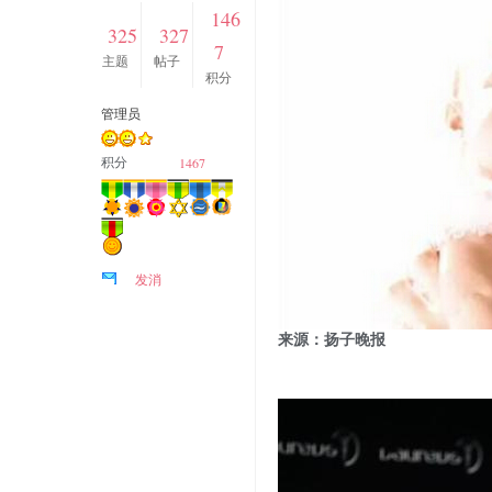
146
325
327
7
主题
帖子
积分
管理员
1467
积分
发消
息
来源：扬子晚报