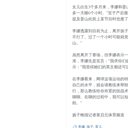
女儿出生3个多月来，李娜和姜
多一天睡6个小时。”至于产后
提及姜山此前上某节目时也瘦了
李娜透露到目前为止，离开孩子
不行了。过了一个小时可能就觉
山。”
虽然离开了赛场，但李娜表示
准，李娜先是笑言：“我求你们
示：“我觉得她们的英文都还可
在李娜看来，网球这项运动的特
自己的水平，就会请教练来帮
行，那么教练给你布置的技战
聊聊。在聊的过程中，我可以
助。”
扬子晚报记者黄启元体育频道
李娜
,
孩子
,
育儿