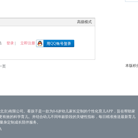
高级模式
登录
立即注册
帖
|
本版积
一页
北京)有限公司。看孩子是一款为0-6岁幼儿家长定制的个性化育儿APP，旨在帮助家
更有效的科学育儿。并结合幼儿不同年龄阶段的关键性指标，每日精准推送最新育儿
子量身定制成长陪伴服务。
A