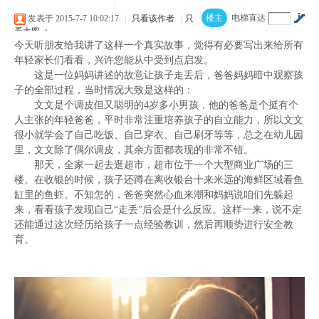
楼主
电梯直达
发表于 2015-7-7 10:02:17
|
只看该作者
|
只
看大图
今天听朋友给我讲了这样一个真实故事，觉得有必要写出来给所有
年轻家长们看看，兴许您能从中受到点启发。
这是一位妈妈讲述的故意让孩子走丢后，爸爸妈妈暗中观察孩
子的全部过程，当时情况大致是这样的：
文文是个调皮但又聪明的4岁多小男孩，他的爸爸是个挺有个
人主张的年轻爸爸，平时非常注重培养孩子的自立能力，所以文文
很小就学会了自己吃饭、自己穿衣、自己刷牙等等，总之在幼儿园
里，文文除了偶尔调皮，其余方面都表现的非常不错。
那天，全家一起去逛超市，超市位于一个大型商业广场的三
楼。在收银的时候，孩子还蹲在离收银台十来米远的海鲜区域看鱼
缸里的鱼虾。不知怎的，爸爸突然心血来潮和妈妈说咱们先躲起
来，看看孩子发现自己“走丢”后会是什么反应。这样一来，说不定
还能通过这次经历给孩子一点经验教训，然后再顺势进行安全教
育。