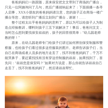
爸爸妈妈们一路跟随，原来保安把文文带到了商场的广播台，
只见一位阿姨询问了几句，然后广播就响起来了：下面插播一条寻
人启事，XXX小朋友的爸爸妈妈请注意，您的孩子正在商场一楼广
播台等您，请您听到广播后立刻到广播台，谢谢！……
整个过程太出乎爸爸妈妈的意料了，原以为可以给孩子人为制
造点经验教训，哪料到孩子三五下就解决了！事后，爸爸问文文，
当时怎么想到要找保安叔叔的，孩子的回答很简单：“幼儿园老师
教的呀！”
原来，在幼儿园老师专门给孩子们讲过如何辨别保安制服和警
察服，也给孩子们看过很多这些服装的图片。老师告诉孩子们，当
自己在商场或者人流多的地方走丢了，找不到爸爸妈妈了，千万不
能哭鼻子，要赶紧找找有没有穿这些制服的叔叔，如果找到了，首
先问：“叔叔您是保安吗？”如果对方说是，那么你就告诉叔叔自己
走丢了，找不到爸爸妈妈了，然后请叔叔帮忙。