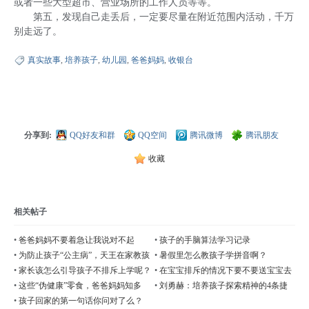
或者一些大型超市、营业场所的工作人员等等。
第五，发现自己走丢后，一定要尽量在附近范围内活动，千万
别走远了。
真实故事
,
培养孩子
,
幼儿园
,
爸爸妈妈
,
收银台
分享到:
QQ好友和群
QQ空间
腾讯微博
腾讯朋友
收藏
相关帖子
•
爸爸妈妈不要着急让我说对不起
•
孩子的手脑算法学习记录
•
为防止孩子“公主病”，天王在家教孩
•
暑假里怎么教孩子学拼音啊？
子系鞋带
•
家长该怎么引导孩子不排斥上学呢？
•
在宝宝排斥的情况下要不要送宝宝去
学校？
•
这些“伪健康”零食，爸爸妈妈知多
•
刘勇赫：培养孩子探索精神的4条捷
少？
径！
•
孩子回家的第一句话你问对了么？