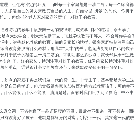
的道理，但他有特定的环境，当时每一个家庭都是一清二白，每一个家庭都
，大多靠自己的努力来改变自己的人生。而如今是“拼爹”的时代，你拼不
“财气”，但你拼的过人家对家庭的责任，对孩子的教育。
、通过特定的教学手段按照一定的规律来完成教学目标的过程，今天学了
=3，要是今天没学会，明天无法接下去，而且学校教育不等人，不会等你学会
生活中，潜移默化养成的教育，靠的是家长的榜样。很多家庭特别注重自
家庭教育并没有什么教材，那几本“天才”的书，也无法复制到自己的孩子
家长对于孩子的确定是一清二楚的。可明明那么多缺点，家长却从未想过
驴技穷”了。好的家长，特别注重对孩子的教育，优秀的家长特别注重对孩
阶段的重点，通过设计必要的教育环节，来默默改变孩子的一切变化。
视，如今的家庭不再是我们这一代的初中生、中专生了，基本都是大学生
有的是自己的学识，但总觉得很多家长却按西方的方式教育孩子，可他并
下，什么能做，什么不能做，清清楚楚。而有时我们只学到了皮毛，中不中
是什么褒义词，不管你官至一品还是腰缠万贯，最后生不带来，死不带去，而
你只有教育好了孩子，他就是你终身的财富，别说下一代，其实这一代的