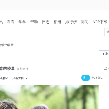
讯
看看
学学
帮助
日志
相册
排行榜
问问
APP下载
教育的较量
返
育的较量
[复制链接]
楼主
电梯直达
该作者
|
只看大图