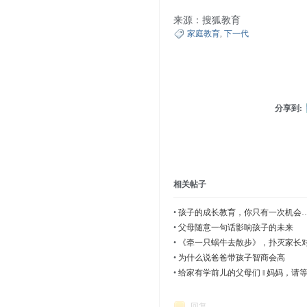
来源：搜狐教育
家庭教育
,
下一代
分享到:
相关帖子
•
孩子的成长教育，你只有一次机会
•
父母随意一句话影响孩子的未来
•
《牵一只蜗牛去散步》，扑灭家长
•
为什么说爸爸带孩子智商会高
•
给家有学前儿的父母们 ‖ 妈妈，请
回复