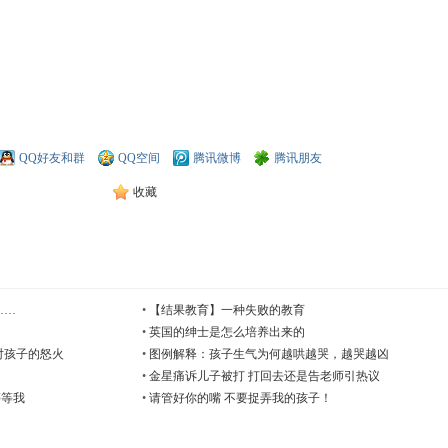
QQ好友和群
QQ空间
腾讯微博
腾讯朋友
收藏
……
•
【结果教育】一种失败的教育
•
英国的绅士是怎么培养出来的
对孩子的怒火
•
图例解释：孩子生气为何越哄越哭，越哭越凶
•
金星痛诉儿子被打 打回去还是告老师引热议
等等我
•
请管好你的嘴 不要捉弄我的孩子！