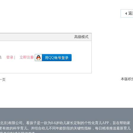
返
高级模式
登录
立即注册
帖
|
本版积
一页
北京)有限公司。看孩子是一款为0-6岁幼儿家长定制的个性化育儿APP，旨在帮助家
更有效的科学育儿。并结合幼儿不同年龄阶段的关键性指标，每日精准推送最新育儿