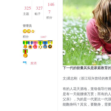
146
325
327
7
主题
帖子
积分
管理员
1467
积分
发消
息
下一代的较量其实是家庭教育
文|裘志刚（浙江绍兴曾经的教
有的人花天酒地，笼络领导行
是有一天能腰缠万贯；而有的
父亲》，为的是一代更比一代
能翻身吗？其实，要翻身，需