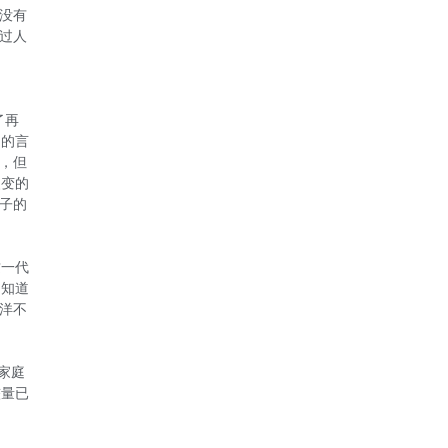
没有
过人
了再
己的言
，但
改变的
子的
这一代
不知道
洋不
家庭
较量已