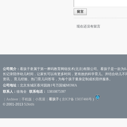
留言
现在还没有留言
公司简介：
看孩子隶属于第一摩码教育网络技术(北京)有限公司。看孩子是一款为0
长记录陪伴幼儿时间，让家长可以有更多时间，更有效的科学育儿。并结合幼儿不
资讯 、育儿经验、热门育儿问答等，为每个孩子量身定制成长陪伴服务。
公司地址：
北京东城区香河园路1号万国城MOMA
联系人：
徐海全
联系电话：
13810875397
|
Archiver
|
手机版
|
小黑屋
|
看孩子
(
京ICP备 15037466号
)
© 2001-2013
52kids