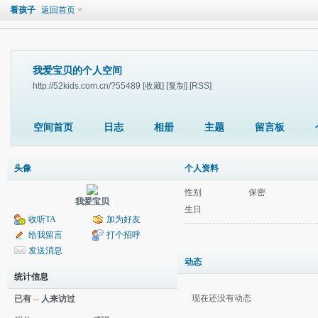
看孩子
返回首页
我爱宝贝的个人空间
http://52kids.com.cn/?55489
[收藏]
[复制]
[RSS]
空间首页
日志
相册
主题
留言板
头像
个人资料
性别
保密
我爱宝贝
生日
收听TA
加为好友
给我留言
打个招呼
发送消息
动态
统计信息
现在还没有动态
已有
--
人来访过