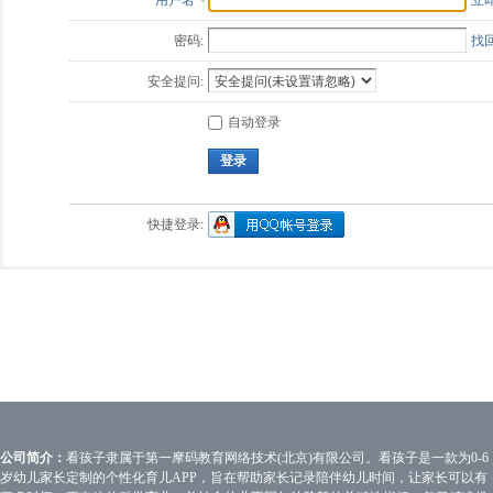
用户名
立
密码:
找
安全提问:
自动登录
登录
快捷登录:
公司简介：
看孩子隶属于第一摩码教育网络技术(北京)有限公司。看孩子是一款为0-6
岁幼儿家长定制的个性化育儿APP，旨在帮助家长记录陪伴幼儿时间，让家长可以有