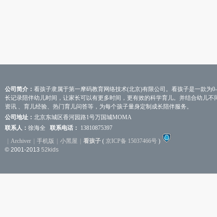
公司简介：
看孩子隶属于第一摩码教育网络技术(北京)有限公司。看孩子是一款为0
长记录陪伴幼儿时间，让家长可以有更多时间，更有效的科学育儿。并结合幼儿不
资讯 、育儿经验、热门育儿问答等，为每个孩子量身定制成长陪伴服务。
公司地址：
北京东城区香河园路1号万国城MOMA
联系人：
徐海全
联系电话：
13810875397
|
Archiver
|
手机版
|
小黑屋
|
看孩子
(
京ICP备 15037466号
)
© 2001-2013
52kids