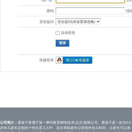
用户名
立
密码:
找
安全提问:
自动登录
登录
快捷登录:
公司简介：
看孩子隶属于第一摩码教育网络技术(北京)有限公司。看孩子是一款为0-6
岁幼儿家长定制的个性化育儿APP，旨在帮助家长记录陪伴幼儿时间，让家长可以有